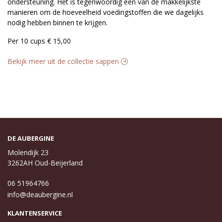
ondersteuning. Het is tegenwoordig een van de makkelijkste
manieren om de hoeveelheid voedingstoffen die we dagelijks
nodig hebben binnen te krijgen.
Per 10 cups € 15,00
Bekijk meer uit de collectie sappen
DE AUBERGINE
Molendijk 23
3262AH Oud-Beijerland
06 51964766
info@deaubergine.nl
KLANTENSERVICE