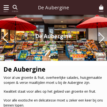
De Aubergine
MAND
ZOEKEN
MENU
De Aubergine
De Aubergine
Voor al uw groente en fruit en overheerlijke salades moet u bij de Aubergine zijn.
Voor al uw groente en fruit en overheerlijke salades moet u bij de Aubergine zijn.
De Aubergine
Voor al uw groente & fruit, overheerlijke salades, huisgemaakte
soepen & verse maaltijden moet u bij de Aubergine zijn.
Kwaliteit staat voor alles op het gebied van groente en fruit.
Voor alle exotische en delicatesse moet u zeker een keer bij ons
binnen lopen.