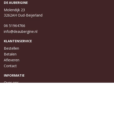
DE AUBERGINE
Molendijk 23
3262AH Oud-Beijerland
06 51964766
info@deaubergine.nl
KLANTENSERVICE
Bestellen
Betalen
Afleveren
Contact
INFORMATIE
Over ons
Privacy en veiligheid
Algemene voorwaarden
Disclaimer
Cookies