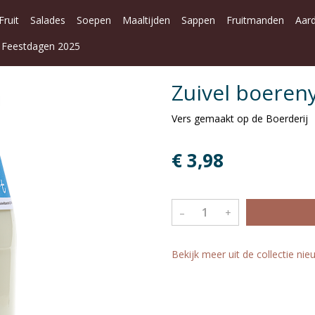
Fruit
Salades
Soepen
Maaltijden
Sappen
Fruitmanden
Aar
Feestdagen 2025
Zuivel boereny
Vers gemaakt op de Boerderij
€ 3,98
–
+
Bekijk meer uit de collectie nieu