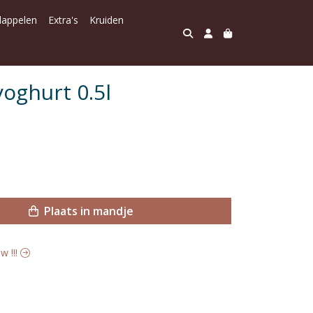
dappelen
Extra's
Kruiden
oghurt 0.5l
Plaats in mandje
w !!!