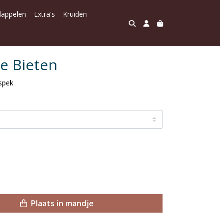
dappelen
Extra's
Kruiden
e Bieten
 spek
Plaats in mandje