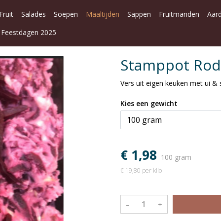
Fruit
Salades
Soepen
Maaltijden
Sappen
Fruitmanden
Aar
Feestdagen 2025
Stamppot Rod
Vers uit eigen keuken met ui &
Kies een gewicht
€ 1,98
100 gram
€ 19,80 per kilo
–
+