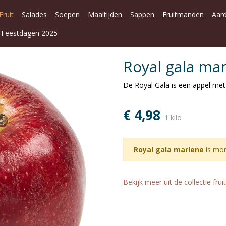
Fruit
Salades
Soepen
Maaltijden
Sappen
Fruitmanden
Aar
Feestdagen 2025
Royal gala ma
De Royal Gala is een appel met
€ 4,98
1 kilo
Royal gala marlene
is mom
Bekijk meer uit de collectie frui