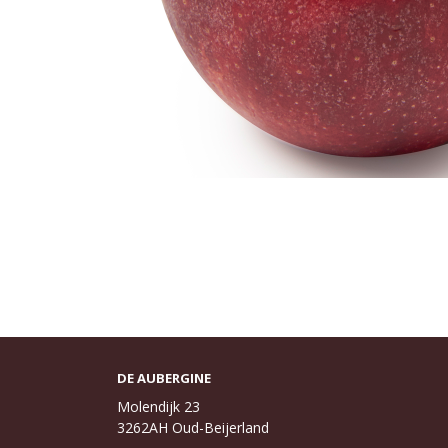
DE AUBERGINE
Molendijk 23
3262AH Oud-Beijerland