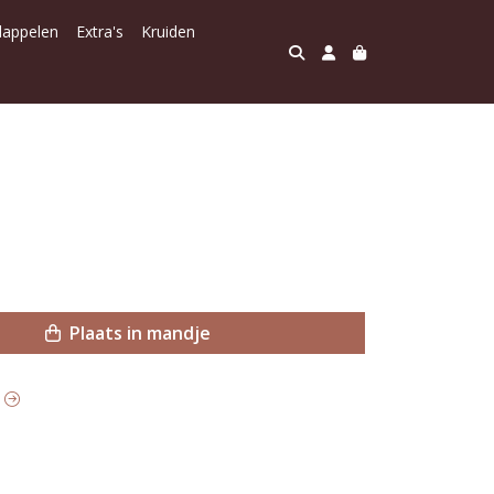
dappelen
Extra's
Kruiden
Plaats in mandje
t