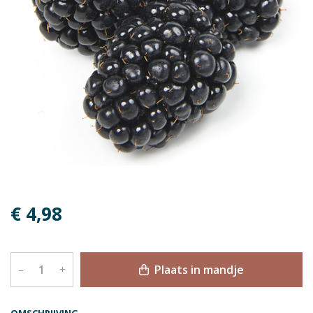
€ 4,98
Plaats in mandje
–
+
OMSCHRIJVING