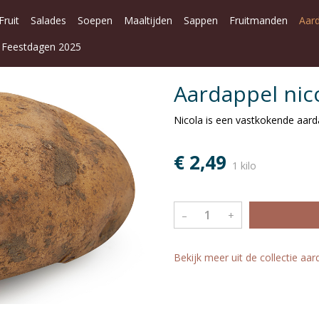
Fruit
Salades
Soepen
Maaltijden
Sappen
Fruitmanden
Aar
Feestdagen 2025
Aardappel nico
Nicola is een vastkokende aard
€ 2,49
1 kilo
–
+
Bekijk meer uit de collectie aa