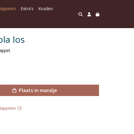
dappelen
Extra's
Kruiden
la los
appel.
Plaats in mandje
rdappelen